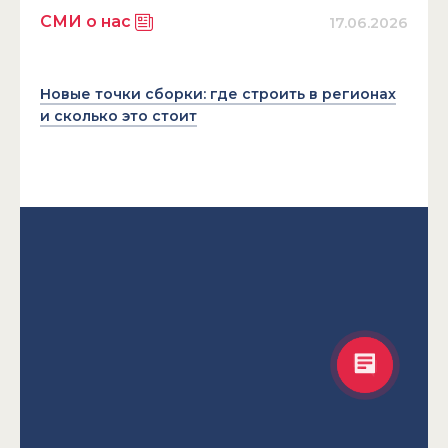
СМИ о нас
17.06.2026
Новые точки сборки: где строить в регионах
и сколько это стоит
Екатерина Маетная
Здравствуйте! Готова помочь
вам. Напишите мне, если у
вас появятся вопросы.