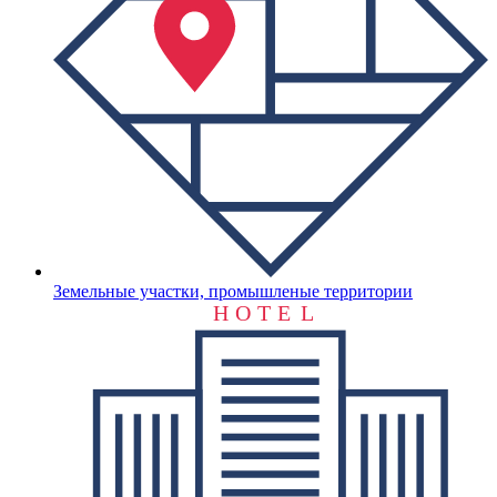
Земельные участки, промышленые территории
H
O
T
E
L