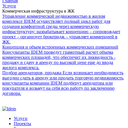
Главная
Услуги
Коммерческая инфраструктура в ЖК
Управление коммерческой недвижимостью в жилом
комплексе
IDEM осуществляет полный цикл работ для
создания комфортной среды через коммерческую
инфраструктуру: разрабатывает концепцию – сопровождает
проект – организует брокеридж – управляет коммерцией в
ЖК.
Концепция и объем встроенных коммерческих помещений
Консультанты IDEM проведут грамотный расчет объема
коммерческих площадей, что обеспечит их ликвидность -
продажу и сдачу в аренду по высокой цене еще до ввода
жилого комплекса.
Подбор арендаторов, продажа
Если возникает необходимость
выгодно сдать в аренду или продать торговую недвижимость,
консультанты компании IDEM подберут арендатора или
покупателя и возьмут на себя всю работу по заключению
договора.
Услуги
Проекты