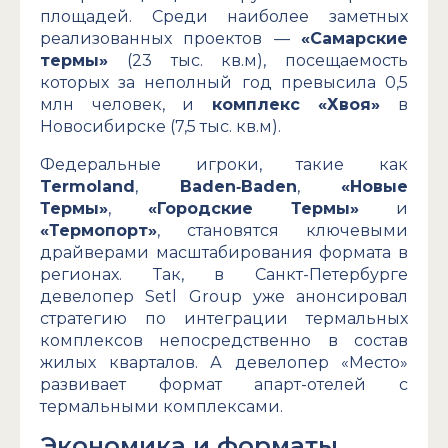
площадей. Среди наиболее заметных
реализованных проектов —
«Самарские
термы»
(23 тыс. кв.м), посещаемость
которых за неполный год превысила 0,5
млн человек, и
комплекс «Хвоя»
в
Новосибирске (7,5 тыс. кв.м).
Федеральные игроки, такие как
Termoland
,
Baden‑Baden
,
«Новые
Термы»
,
«Городские Термы»
и
«Термопорт»
, становятся ключевыми
драйверами масштабирования формата в
регионах. Так, в Санкт-Петербурге
девелопер Setl Group уже анонсировал
стратегию по интеграции термальных
комплексов непосредственно в состав
жилых кварталов. А девелопер «Место»
развивает формат апарт-отелей с
термальными комплексами.
Экономика и форматы