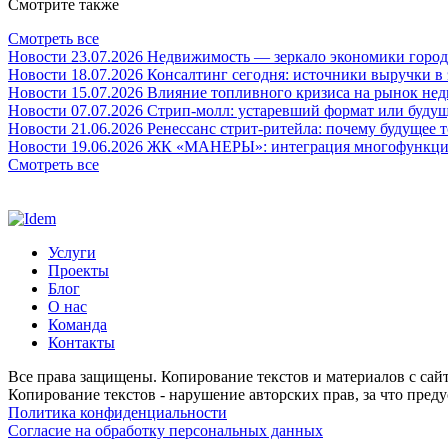
Смотрите также
Смотреть все
Новости
23.07.2026
Недвижимость — зеркало экономики город
Новости
18.07.2026
Консалтинг сегодня: источники выручки в
Новости
15.07.2026
Влияние топливного кризиса на рынок не
Новости
07.07.2026
Стрип-молл: устаревший формат или буду
Новости
21.06.2026
Ренессанс стрит-ритейла: почему будущее 
Новости
19.06.2026
ЖК «МАНЕРЫ»: интеграция многофункцио
Смотреть все
Услуги
Проекты
Блог
О нас
Команда
Контакты
Все права защищены. Копирование текстов и материалов с сай
Копирование текстов - нарушение авторских прав, за что пред
Политика конфиденциальности
Согласие на обработку персональных данных