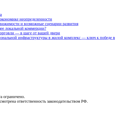
а
 экономике неопределенности
движимости и возможные сценарии развития
щее локальной коммерции?
торговли — в шаге от вашей двери
нальной инфраструктуры в жилой комплекс — ключ к побед
та ограничено.
усмотрена ответственность законодательством РФ.