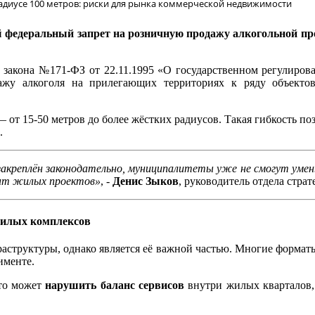
адиусе 100 метров: риски для рынка коммерческой недвижимости
й
федеральный запрет на розничную продажу алкогольной п
 закона №171‑ФЗ от 22.11.1995 «О государственном регулирова
ажу алкоголя на прилегающих территориях к ряду объекто
 от 15-50 метров до более жёстких радиусов. Такая гибкость по
.
 закреплён законодательно, муниципалитеты уже не смогут уме
ент жилых проектов»
, -
Денис Зыков
, руководитель отдела стра
жилых комплексов
аструктуры, однако является её важной частью. Многие формат
именте.
это может
нарушить баланс сервисов
внутри жилых кварталов