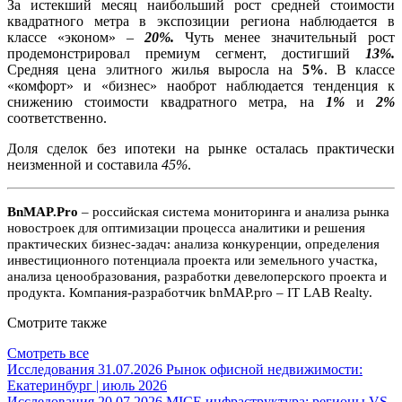
За истекший месяц наибольший рост средней стоимости
квадратного метра в экспозиции региона наблюдается в
классе «эконом» –
20%.
Чуть менее значительный рост
продемонстрировал премиум сегмент, достигший
13%.
Средняя цена элитного жилья выросла на
5%
. В классе
«комфорт» и «бизнес» наоброт наблюдается тенденция к
снижению стоимости квадратного метра, на
1%
и
2%
соответственно.
Доля сделок без ипотеки на рынке осталась практически
неизменной и составила
45%
.
BnMAP.Pro
– российская система мониторинга и анализа рынка
новостроек для оптимизации процесса аналитики и решения
практических бизнес-задач: анализа конкуренции, определения
инвестиционного потенциала проекта или земельного участка,
анализа ценообразования, разработки девелоперского проекта и
продукта. Компания-разработчик bnMAP.pro – IT LAB Realty.
Смотрите также
Смотреть все
Исследования
31.07.2026
Рынок офисной недвижимости:
Екатеринбург | июль 2026
Исследования
20.07.2026
MICE инфраструктура: регионы VS