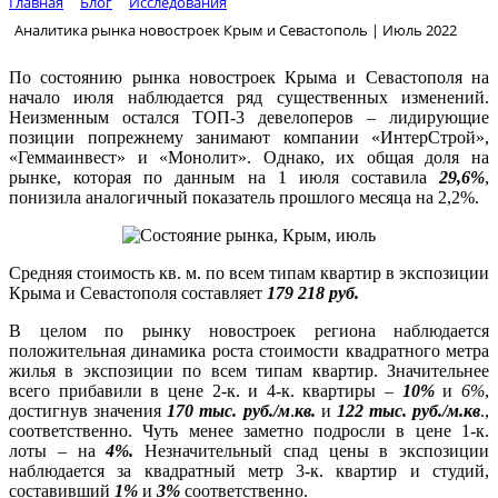
Главная
Блог
Исследования
Аналитика рынка новостроек Крым и Севастополь | Июль 2022
По состоянию рынка новостроек Крыма и Севастополя на
начало июля наблюдается ряд существенных изменений.
Неизменным остался ТОП-3 девелоперов – лидирующие
позиции попрежнему занимают компании «ИнтерСтрой»,
«Геммаинвест» и «Монолит». Однако, их общая доля на
рынке, которая по данным на 1 июля составила
29,6%
,
понизила аналогичный показатель прошлого месяца на 2,2%.
Средняя стоимость кв. м. по всем типам квартир в экспозиции
Крыма и Севастополя составляет
179 218 руб.
В целом по рынку новостроек региона наблюдается
положительная динамика роста стоимости квадратного метра
жилья в экспозиции по всем типам квартир. Значительнее
всего прибавили в цене 2-к. и 4-к. квартиры –
10%
и
6%
,
достигнув значения
170 тыс. руб./м
.
кв.
и
122 тыс. руб./м.кв
.,
соответственно. Чуть менее заметно подросли в цене 1-к.
лоты – на
4%.
Незначительный спад цены в экспозиции
наблюдается за квадратный метр 3-к. квартир и студий,
составивший
1%
и
3%
соответственно.