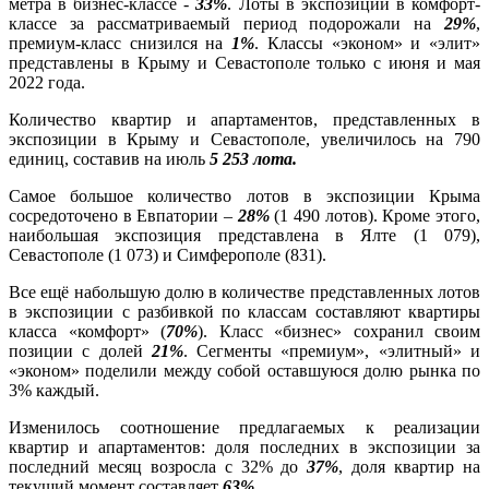
метра в бизнес-классе -
33%
. Лоты в экспозиции в комфорт-
классе за рассматриваемый период подорожали на
29%
,
премиум-класс снизился на
1%
. Классы «эконом» и «элит»
представлены в Крыму и Севастополе только с июня и мая
2022 года.
Количество квартир и апартаментов, представленных в
экспозиции в Крыму и Севастополе, увеличилось на 790
единиц, составив на июль
5 253 лота.
Самое большое количество лотов в экспозиции Крыма
сосредоточено в Евпатории –
28%
(1 490 лотов). Кроме этого,
наибольшая экспозиция представлена в Ялте (1 079),
Севастополе (1 073) и Симферополе (831).
Все ещё набольшую долю в количестве представленных лотов
в экспозиции с разбивкой по классам составляют квартиры
класса «комфорт» (
70%
). Класс «бизнес» сохранил своим
позиции с долей
21%
. Сегменты «премиум», «элитный» и
«эконом» поделили между собой оставшуюся долю рынка по
3% каждый.
Изменилось соотношение предлагаемых к реализации
квартир и апартаментов: доля последних в экспозиции за
последний месяц возросла с 32% до
37%
, доля квартир на
текущий момент составляет
63%
.